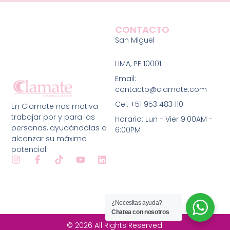
CONTACTO
San Miguel
LIMA
, PE 10001
Email:
contacto@clamate.com
Cel: +51 953 483 110
En Clamate nos motiva
trabajar por y para las
Horario: Lun - Vier 9:00AM -
personas, ayudándolas a
6:00PM
alcanzar su máximo
potencial.
I
F
T
Y
L
n
a
i
o
i
s
c
k
u
n
t
e
t
t
k
a
b
o
u
e
¿Necesitas ayuda?
g
o
k
b
d
Chatea con nosotros
r
o
e
i
a
k
n
© 2026 All Rights Reserved.