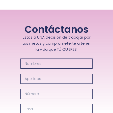
Contáctanos
Estás a UNA decisión de trabajar por
tus metas y comprometerte a tener
la vida que TÚ QUIERES.
N
o
m
A
b
p
r
e
e
N
l
s
ú
l
m
i
E
e
d
m
r