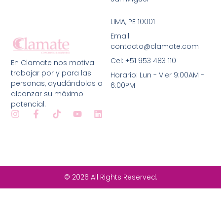
i
t
LIMA
, PE 10001
i
Email:
c
contacto@clamate.com
a
d
Cel: +51 953 483 110
En Clamate nos motiva
e
trabajar por y para las
Horario: Lun - Vier 9:00AM -
p
personas, ayudándolas a
6:00PM
i
alcanzar su máximo
v
potencial.
a
I
F
T
Y
L
c
n
a
i
o
i
s
c
k
u
n
i
t
e
t
t
k
d
a
b
o
u
e
a
g
o
k
b
d
d
r
o
e
i
a
k
n
© 2026 All Rights Reserved.
m
-
f