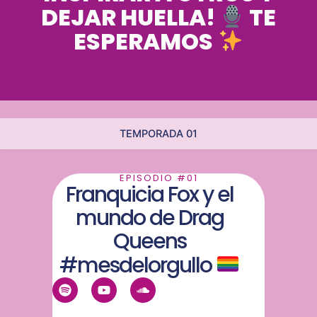
DEJAR HUELLA!
TE
ESPERAMOS
TEMPORADA 01
EPISODIO #01
Franquicia Fox y el
mundo de Drag
Queens
#mesdelorgullo
S
Y
S
p
o
o
o
u
u