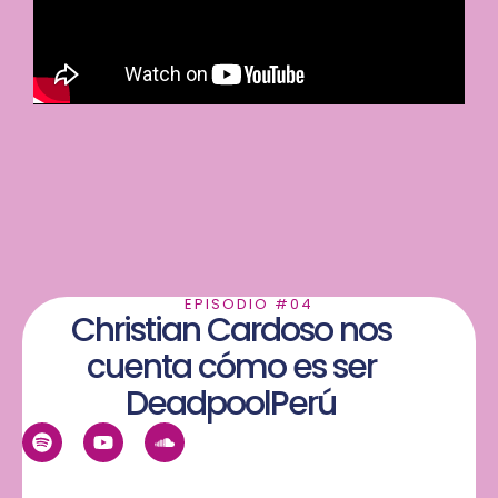
EPISODIO #04
Christian Cardoso nos
cuenta cómo es ser
DeadpoolPerú
S
Y
S
p
o
o
o
u
u
t
t
n