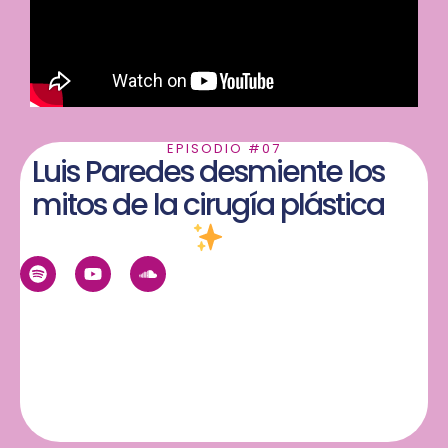
EPISODIO #07
Luis Paredes desmiente los
mitos de la cirugía plástica
S
Y
S
p
o
o
o
u
u
t
t
n
i
u
d
f
b
c
y
e
l
o
u
d