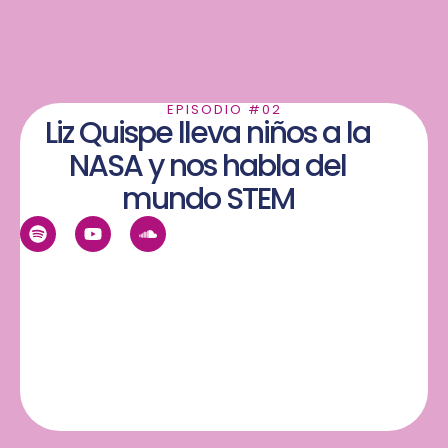
EPISODIO #02
Liz Quispe lleva niños a la
NASA y nos habla del
mundo STEM
S
Y
S
p
o
o
o
u
u
t
t
n
i
u
d
f
b
c
y
e
l
o
u
d