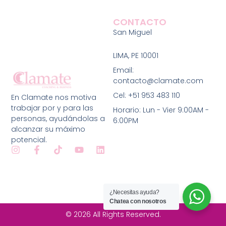
CONTACTO
San Miguel
LIMA
, PE 10001
Email:
contacto@clamate.com
Cel: +51 953 483 110
En Clamate nos motiva
trabajar por y para las
Horario: Lun - Vier 9:00AM -
personas, ayudándolas a
6:00PM
alcanzar su máximo
potencial.
I
F
T
Y
L
n
a
i
o
i
s
c
k
u
n
t
e
t
t
k
a
b
o
u
e
¿Necesitas ayuda?
g
o
k
b
d
Chatea con nosotros
r
o
e
i
a
k
n
© 2026 All Rights Reserved.
m
-