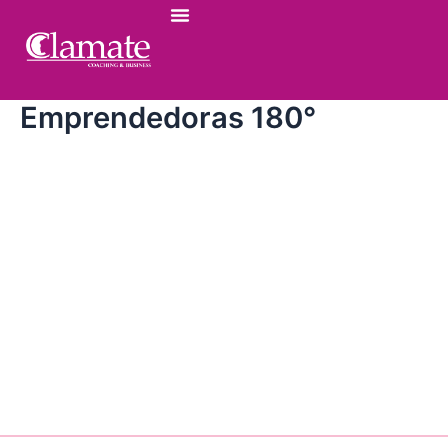
Ir
al
contenido
Emprendedoras 180°